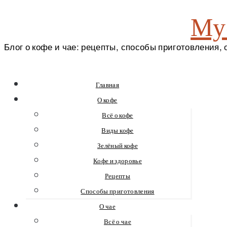
My
Блог о кофе и чае: рецепты, способы приготовления,
Перейти
Главная
к
О кофе
содержимому
Всё о кофе
Виды кофе
Зелёный кофе
Кофе и здоровье
Рецепты
Способы приготовления
О чае
Всё о чае