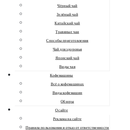
Чёрный чай
Зелёный чай
Китайский чай
Травяные чаи
Способы приготовления
Чай для здоровья
Японский чай
Виды чая
Кофемашины
Всё о кофемашинах
Виды кофемашин
Обзоры
О сайте
Реклама на сайте
Правила пользования и отказ от ответственности