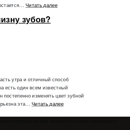
 остается…
Читать далее
лизну зубов?
асть утра и отличный способ
ка есть один всем известный
н постепенно изменять цвет зубной
серьезна эта…
Читать далее
ание материалов без активной ссылки запрещено.